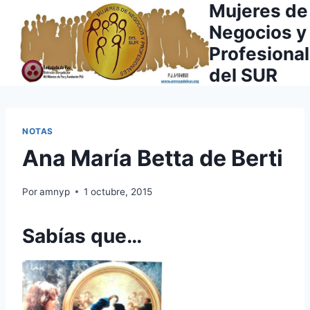
Mujeres de
Saltar
al
Negocios y
contenido
Profesiona
del SUR
NOTAS
Ana María Betta de Berti
Por
amnyp
1 octubre, 2015
Sabías que…