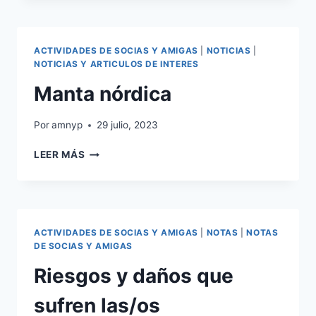
Y
PLAN
DE
ACTIVIDADES DE SOCIAS Y AMIGAS
|
NOTICIAS
|
TRABAJO
NOTICIAS Y ARTICULOS DE INTERES
CON
Manta nórdica
PROCESOS
DE
COACHING
Por
amnyp
29 julio, 2023
MANTA
LEER MÁS
NÓRDICA
ACTIVIDADES DE SOCIAS Y AMIGAS
|
NOTAS
|
NOTAS
DE SOCIAS Y AMIGAS
Riesgos y daños que
sufren las/os