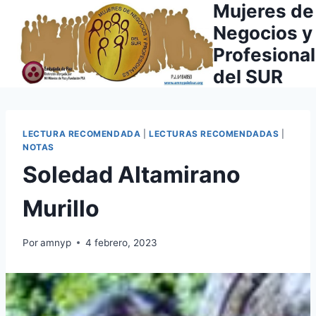
Mujeres de
Saltar
al
Negocios y
contenido
Profesiona
del SUR
LECTURA RECOMENDADA
|
LECTURAS RECOMENDADAS
|
NOTAS
Soledad Altamirano
Murillo
Por
amnyp
4 febrero, 2023