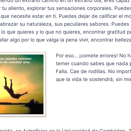
riendo un extraño camino en un extraño día, eres capaz
r tu aliento, explorar tus sensaciones corporales. Puedes
 que necesite estar en ti. Puedes dejar de calificar el
y abrazar su naturaleza, sus peculiares sabores. Puedes
 lo que quieres y lo que no quieres, encontrar gratitud p
lar algo por lo que valga la pena vivir, encontrar bellez
Por eso… ¡comete errores! No 
temer cuando sabes que nada p
Falla. Cae de rodillas. No impo
que la vida te sostendrá, sin mi