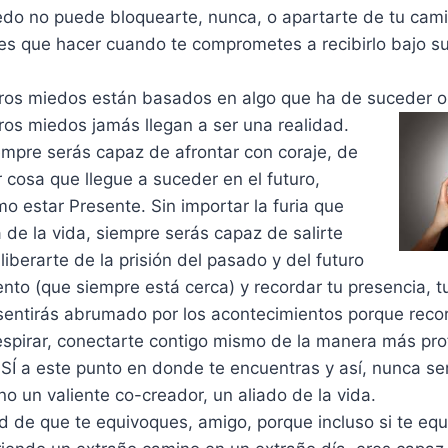
iedo no puede bloquearte, nunca, o apartarte de tu cami
nes que hacer cuando te comprometes a recibirlo bajo s
os miedos están basados en algo que ha de suceder o n
ros miedos
jamás llegan a ser una realidad.
empre serás capaz de afrontar con coraje, de
 cosa que llegue a suceder en el futuro,
 estar Presente. Sin importar la furia que
 de la vida, siempre serás capaz de salirte
 liberarte de la prisión del pasado y del futuro
ento (que siempre está cerca) y recordar tu presencia, tu 
sentirás abrumado por los acontecimientos porque reco
respirar, conectarte contigo mismo de la manera más pr
SÍ a este punto en donde te encuentras y así, nunca ser
no un valiente co-creador, un aliado de la vida.
d de que te equivoques, amigo, porque incluso si te equ