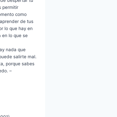
 de despertar tu
 permitir
 momento como
 aprender de tus
or lo que hay en
a en lo que se
hay nada que
uede salirte mal.
rta, porque sabes
edo. –