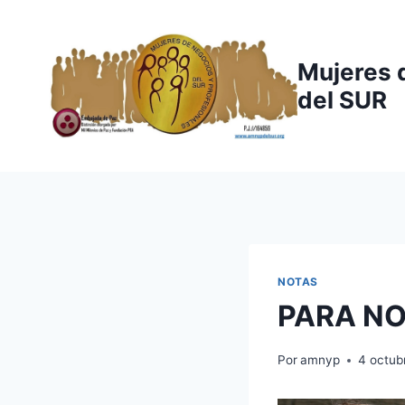
Saltar
al
contenido
Mujeres 
del SUR
NOTAS
PARA NO
Por
amnyp
4 octub