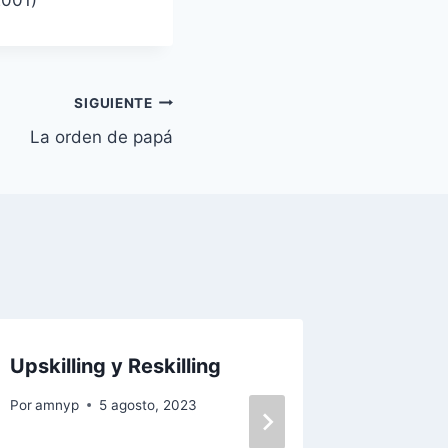
2001)
SIGUIENTE
La orden de papá
Upskilling y Reskilling
Carta 
como e
Por
amnyp
5 agosto, 2023
Por
amnyp