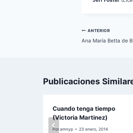
Jeff Foster
(Lice
Navegación
ANTERIOR
Ana María Betta de B
de
entradas
Publicaciones Similar
poder
Cuando tenga tiempo
(Victoria Martinez)
Por
amnyp
23 enero, 2014