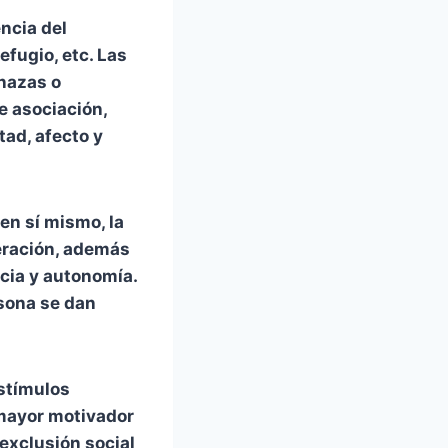
ncia del
efugio, etc. Las
nazas o
e asociación,
tad, afecto y
en sí mismo, la
deración, además
cia y autonomía.
rsona se dan
estímulos
l mayor motivador
 exclusión social