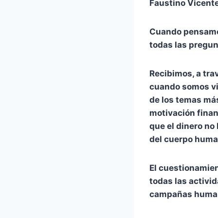
Faustino Vicente
Cuando pensamos
todas las pregun
Recibimos, a trav
cuando somos vie
de los temas má
motivación finan
que el dinero no
del cuerpo human
El cuestionamien
todas las activi
campañas human