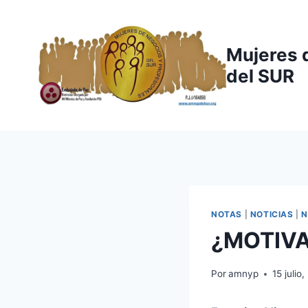
Saltar
al
contenido
Mujeres 
del SUR
NOTAS
|
NOTICIAS
|
N
¿MOTIVA
Por
amnyp
15 julio