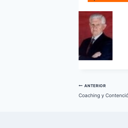
Navegación
ANTERIOR
Coaching y Contenci
de
entradas