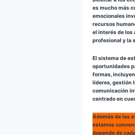
es mucho más co
emocionales invo
recursos humano
el interés de los
profesional y la 
El sistema de es
oportunidades pa
formas, incluyen
líderes, gestión 
comunicación int
centrado en cues
Además de las ex
estamos convenci
depende de cada 