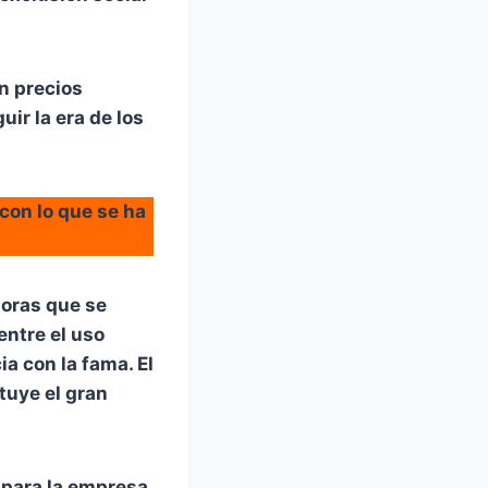
en precios
uir la era de los
 con lo que se ha
doras que se
entre el uso
a con la fama. El
tuye el gran
 para la empresa,