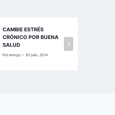
CAMBIE ESTRÉS
Elpidio
CRÓNICO POR BUENA
sorpren
SALUD
Por
amnyp
Por
amnyp
30 julio, 2014