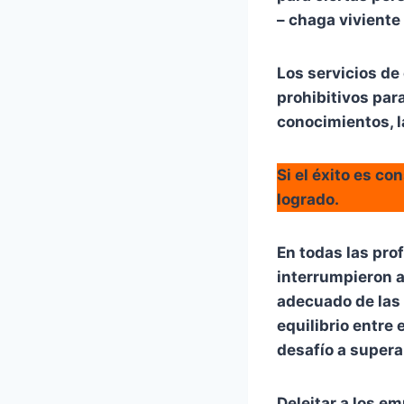
– chaga viviente
Los servicios de 
prohibitivos para
conocimientos, l
Si el éxito es co
logrado.
En todas las pro
interrumpieron a 
adecuado de las 
equilibrio entre 
desafío a supera
Deleitar a los em