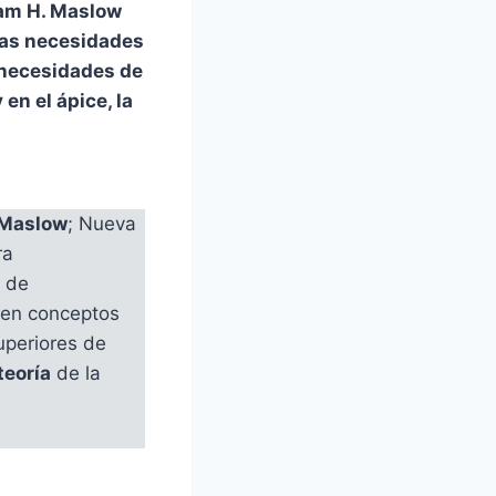
ham H. Maslow
 las necesidades
 necesidades de
en el ápice, la
Maslow
; Nueva
ra
 de
 en conceptos
superiores de
teoría
de la