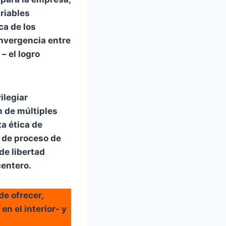
riables
ca de los
nvergencia entre
– el logro
ilegiar
n de múltiples
a ética de
s de proceso de
de libertad
centero.
e ofrecer,
n el interior- y