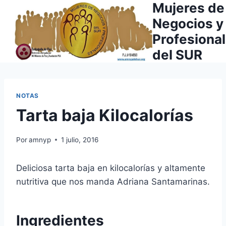
Mujeres de
Saltar
al
Negocios y
contenido
Profesiona
del SUR
NOTAS
Tarta baja Kilocalorías
Por
amnyp
1 julio, 2016
Deliciosa tarta baja en kilocalorías y altamente
nutritiva que nos manda Adriana Santamarinas.
Ingredientes