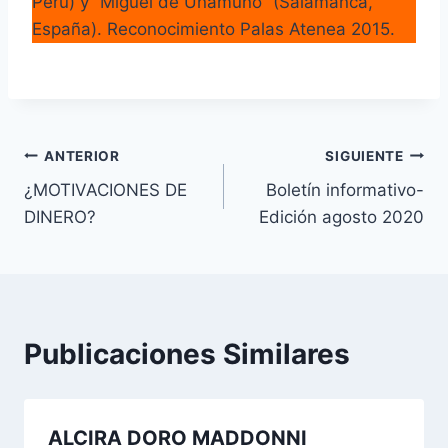
Perú) y “Miguel de Unamuno” (Salamanca,
España). Reconocimiento Palas Atenea 2015.
Navegación
ANTERIOR
SIGUIENTE
¿MOTIVACIONES DE
Boletín informativo-
de
DINERO?
Edición agosto 2020
entradas
Publicaciones Similares
ALCIRA DORO MADDONNI