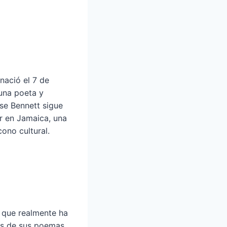
nació el 7 de
una poeta y
ise Bennett sigue
r en Jamaica, una
cono cultural.
 que realmente ha
vés de sus poemas