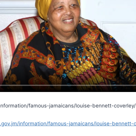
m/information/famous-jamaicans/louise-bennett-coverley/
is.gov.jm/information/famous-jamaicans/louise-bennett-c