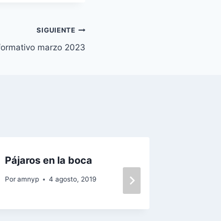
SIGUIENTE
nformativo marzo 2023
Pájaros en la boca
Lectur
Gabriel
Por
amnyp
4 agosto, 2019
Por
amnyp