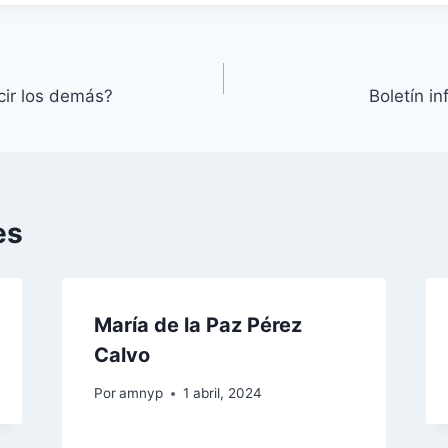
cir los demás?
Boletín i
es
María de la Paz Pérez
Calvo
Por
amnyp
1 abril, 2024