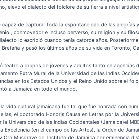
o, elevó el dialecto del folclore de su tierra a nivel artístic
capaz de capturar toda la espontaneidad de las alegrías y 
enio , conmovedor e incluso perverso, su religión y su filos
alecto lo escribió cuando tenía catorce años. Posteriorme
 Bretaña y pasó los últimos años de su vida en Toronto, C
 teatro a grupos de jóvenes y adultos tanto en agencias d
mento Extra Mural de la Universidad de las Indias Occiden
cias en los Estados Unidos y el Reino Unido sobre el folc
ntó a Jamaica en todo el mundo.
la vida cultural jamaicana fue tal que fue honrada con nu
e ellas, el doctorado Honoris Causa en Letras por la Univer
 la Universidad de las Indias Occidentales (Jamaica)el MBE
 Excelencia (en el campo de las Artes), la Orden de Jamai
y Oro Musgrave del Instituto de Jamaica por eminencia dist