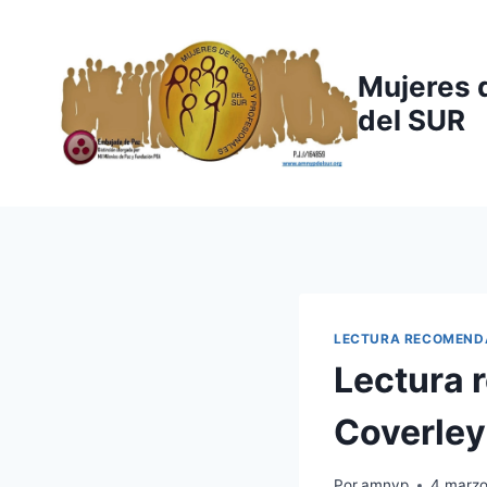
Saltar
al
contenido
Mujeres 
del SUR
LECTURA RECOMEND
Lectura 
Coverley
Por
amnyp
4 marzo