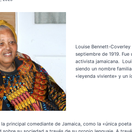
Louise Bennett-Coverley 
septiembre de 1919. Fue 
activista jamaicana. Lou
siendo un nombre familia
«leyenda viviente» y un í
 la principal comediante de Jamaica, como la «única poeta
d sobre su sociedad a través de su propio lenguaje. A tra