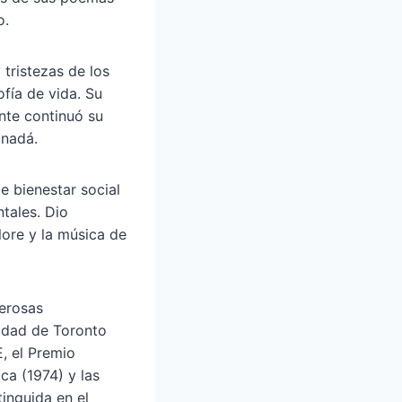
o.
tristezas de los
ofía de vida. Su
nte continuó su
anadá.
e bienestar social
tales. Dio
lore y la música de
merosas
sidad de Toronto
, el Premio
ca (1974) y las
inguida en el