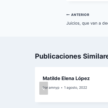
Navegación
ANTERIOR
Juicios, que van a de
de
entradas
Publicaciones Similar
Matilde Elena López
 2021
Por
amnyp
1 agosto, 2022