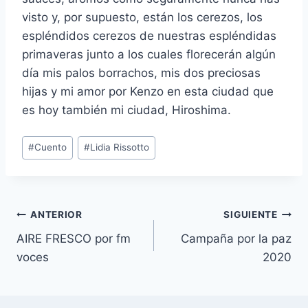
visto y, por supuesto, están los cerezos, los
espléndidos cerezos de nuestras espléndidas
primaveras junto a los cuales florecerán algún
día mis palos borrachos, mis dos preciosas
hijas y mi amor por Kenzo en esta ciudad que
es hoy también mi ciudad, Hiroshima.
Etiquetas
#
Cuento
#
Lidia Rissotto
de
la
entrada:
Navegación
ANTERIOR
SIGUIENTE
AIRE FRESCO por fm
Campaña por la paz
de
voces
2020
entradas