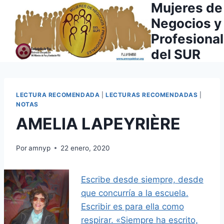
Mujeres de
Saltar
al
Negocios y
contenido
Profesiona
del SUR
LECTURA RECOMENDADA
|
LECTURAS RECOMENDADAS
|
NOTAS
AMELIA LAPEYRIÈRE
Por
amnyp
22 enero, 2020
Escribe desde siempre, desde
que concurría a la escuela.
Escribir es para ella como
respirar. «Siempre ha escrito,