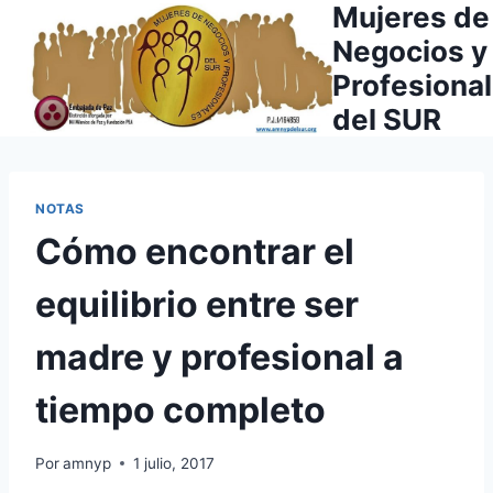
Mujeres de
Saltar
al
Negocios y
contenido
Profesiona
del SUR
NOTAS
Cómo encontrar el
equilibrio entre ser
madre y profesional a
tiempo completo
Por
amnyp
1 julio, 2017