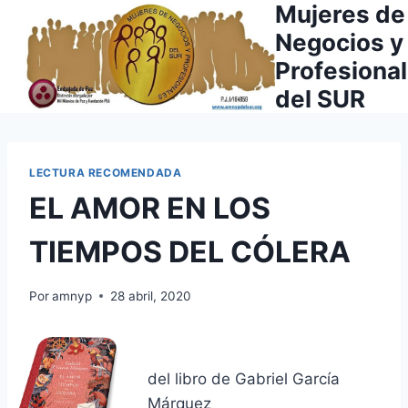
Mujeres de
Saltar
al
Negocios y
contenido
Profesiona
del SUR
LECTURA RECOMENDADA
EL AMOR EN LOS
TIEMPOS DEL CÓLERA
Por
amnyp
28 abril, 2020
del libro de Gabriel García
Márquez