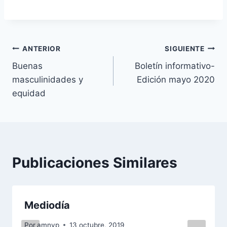
Navegación
ANTERIOR
SIGUIENTE
Buenas
Boletín informativo-
de
masculinidades y
Edición mayo 2020
entradas
equidad
Publicaciones Similares
Mediodía
Por
amnyp
13 octubre, 2019