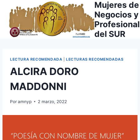
Mujeres de
Saltar
al
Negocios y
contenido
Profesiona
del SUR
LECTURA RECOMENDADA
|
LECTURAS RECOMENDADAS
ALCIRA DORO
MADDONNI
Por
amnyp
2 marzo, 2022