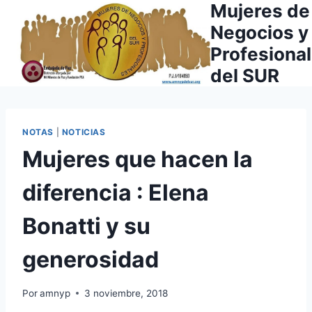
Mujeres de
Saltar
al
Negocios y
contenido
Profesiona
del SUR
NOTAS
|
NOTICIAS
Mujeres que hacen la
diferencia : Elena
Bonatti y su
generosidad
Por
amnyp
3 noviembre, 2018