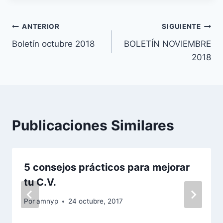
Navegación
ANTERIOR
SIGUIENTE
Boletín octubre 2018
BOLETÍN NOVIEMBRE
de
2018
entradas
Publicaciones Similares
5 consejos prácticos para mejorar
tu C.V.
Por
amnyp
24 octubre, 2017