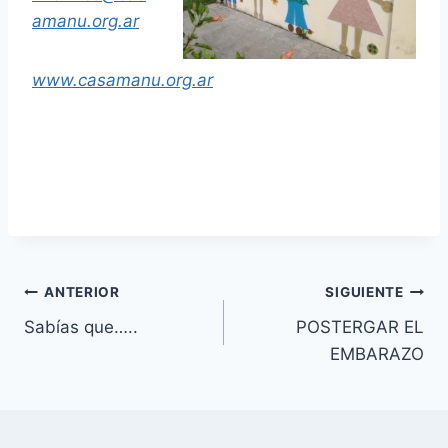
amanu.org.ar
www.casamanu.org.ar
Navegación
ANTERIOR
SIGUIENTE
Sabías que…..
POSTERGAR EL
de
EMBARAZO
entradas