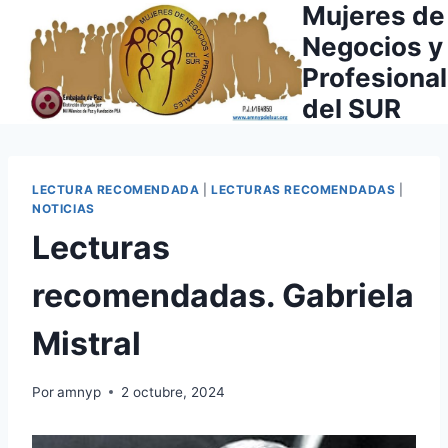
Mujeres de
Saltar
al
Negocios y
contenido
Profesiona
del SUR
LECTURA RECOMENDADA
|
LECTURAS RECOMENDADAS
|
NOTICIAS
Lecturas
recomendadas. Gabriela
Mistral
Por
amnyp
2 octubre, 2024