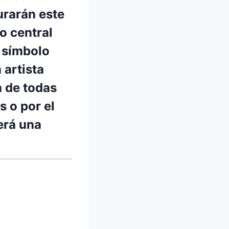
urarán
este
o central
l símbolo
a
artista
 de todas
 o por el
erá una