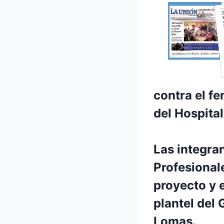
contra el fe
del Hospita
Las integra
Profesional
proyecto y 
plantel del
Lomas.