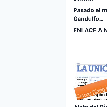
Pasado el me
Gandulfo…
ENLACE A N
Nota del D