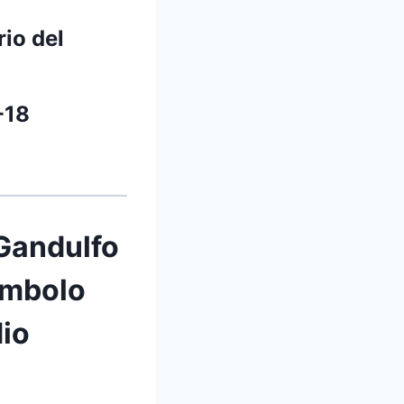
rio del
-18
 Gandulfo
ímbolo
dio