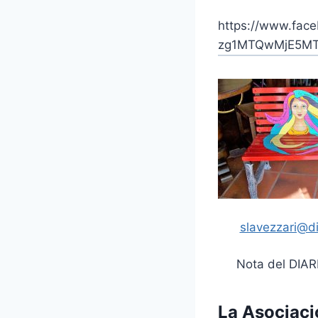
https://www.fac
zg1MTQwMjE5M
slavezzari@d
Nota del DI
La
Asociaci