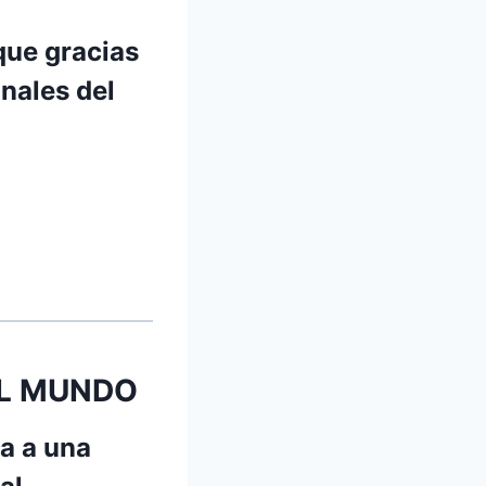
 que gracias
nales del
AL MUNDO
a a una