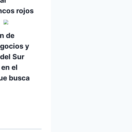
al
ncos rojos
n de
gocios y
del Sur
 en el
que busca