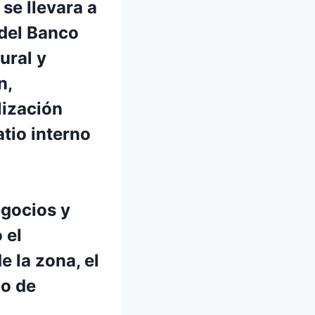
 se llevara a
 del Banco
ural y
n,
lización
atio interno
egocios y
 el
 la zona, el
io de