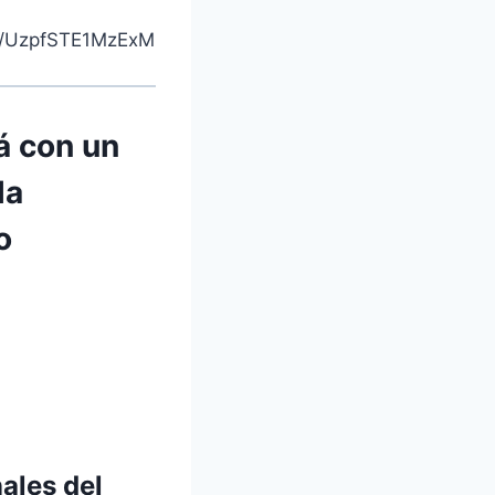
54/UzpfSTE1MzExM
á con un
la
o
ales del