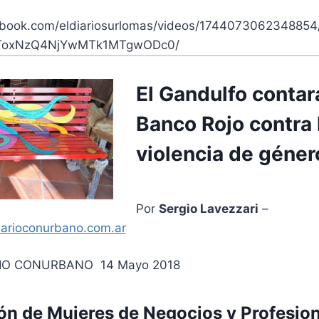
ebook.com/eldiariosurlomas/videos/17440730623488
ToxNzQ4NjYwMTk1MTgwODc0/
El Gandulfo contar
Banco Rojo contra 
violencia de géner
Por
Sergio Lavezzari
–
iarioconurbano.com.ar
ARIO CONURBANO
14 Mayo 2018
ón de Mujeres de Negocios y Profesion