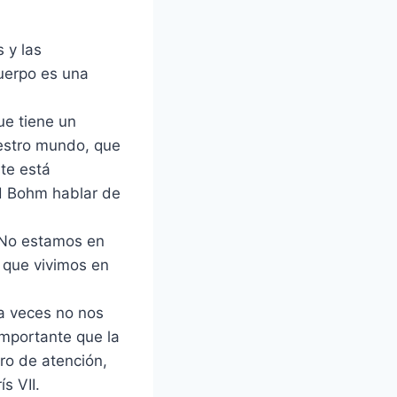
 y las
uerpo es una
ue tiene un
uestro mundo, que
te está
id Bohm hablar de
 “No estamos en
 que vivimos en
 a veces no nos
importante que la
ro de atención,
s VII.