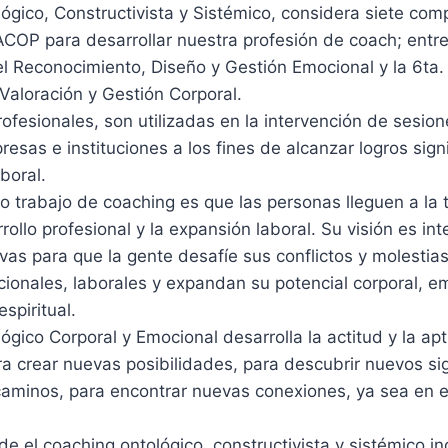
ógico, Constructivista y Sistémico, considera siete com
ACOP para desarrollar nuestra profesión de coach; entre 
l Reconocimiento, Diseño y Gestión Emocional y la 6ta
Valoración y Gestión Corporal.
rofesionales, son utilizadas en la intervención de sesio
esas e instituciones a los fines de alcanzar logros signi
aboral.
do trabajo de coaching es que las personas lleguen a la
rollo profesional y la expansión laboral. Su visión es int
ivas para que la gente desafíe sus conflictos y molestia
cionales, laborales y expandan su potencial corporal, e
espiritual.
ógico Corporal y Emocional desarrolla la actitud y la ap
a crear nuevas posibilidades, para descubrir nuevos sig
aminos, para encontrar nuevas conexiones, ya sea en el 
de el coaching ontológico, constructivista y sistémico in