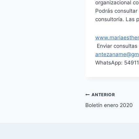
organizacional co
Podrás consultar 
consultoría. Las 
www.mariaesthe
Enviar consultas 
antezaname@gma
WhatsApp: 54911
Navegación
ANTERIOR
Boletín enero 2020
de
entradas