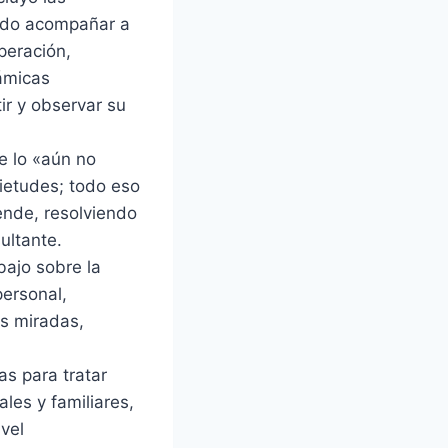
ando acompañar a
peración,
námicas
ir y observar su
de lo «aún no
uietudes; todo eso
ende, resolviendo
ultante.
bajo sobre la
personal,
s miradas,
s para tratar
les y familiares,
ivel