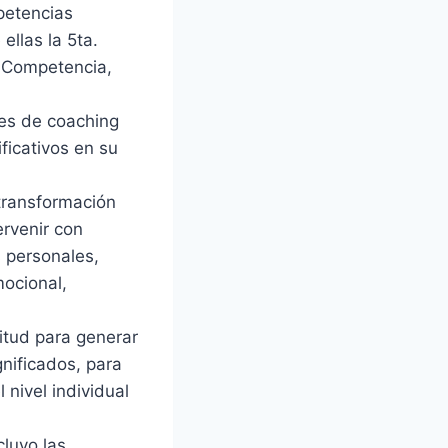
petencias
ellas la 5ta.
. Competencia,
nes de coaching
ficativos en su
 transformación
ervenir con
s personales,
mocional,
titud para generar
nificados, para
nivel individual
cluyo las