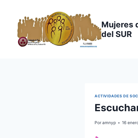
Saltar
al
contenido
Mujeres 
del SUR
ACTIVIDADES DE SOC
Escuchar
Por
amnyp
16 ener