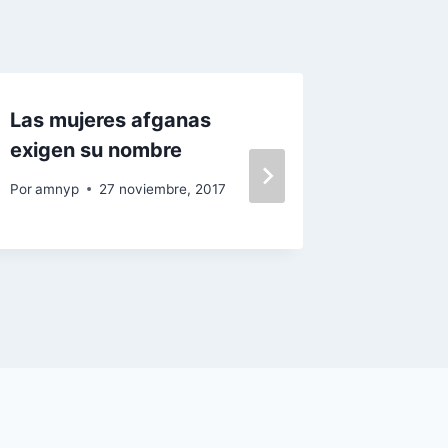
Las mujeres afganas
La Viol
exigen su nombre
aprende
ámbitos
Por
amnyp
27 noviembre, 2017
Por
amnyp