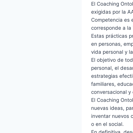
El Coaching Ontol
exigidas por la A
Competencia es e
corresponde a la 
Estas prácticas p
en personas, empr
vida personal y l
El objetivo de to
personal, el desar
estrategias efect
familiares, educa
conversacional y 
El Coaching Ontol
nuevas ideas, par
inventar nuevos c
o en el social.
En definitiva, des