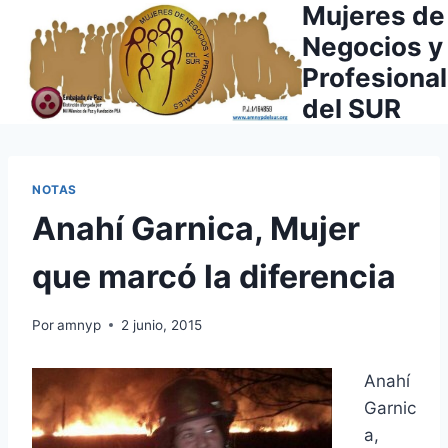
Mujeres de
Saltar
al
Negocios y
contenido
Profesiona
del SUR
NOTAS
Anahí Garnica, Mujer
que marcó la diferencia
Por
amnyp
2 junio, 2015
Anahí
Garnic
a,