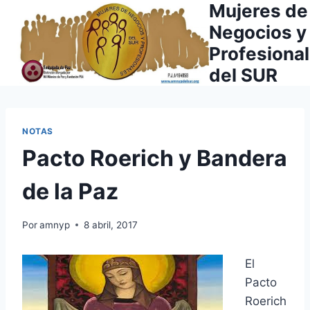
Mujeres de
Saltar
al
Negocios y
contenido
Profesiona
del SUR
NOTAS
Pacto Roerich y Bandera
de la Paz
Por
amnyp
8 abril, 2017
El
Pacto
Roerich