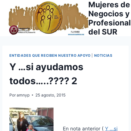
Mujeres de
Saltar
al
Negocios y
contenido
Profesiona
del SUR
ENTIDADES QUE RECIBEN NUESTRO APOYO
|
NOTICIAS
Y …si ayudamos
todos…..???? 2
Por
amnyp
25 agosto, 2015
En nota anterior (
Y …si