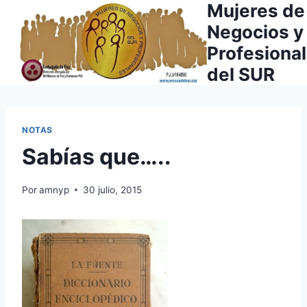
Mujeres de
Saltar
al
Negocios y
contenido
Profesiona
del SUR
NOTAS
Sabías que…..
Por
amnyp
30 julio, 2015