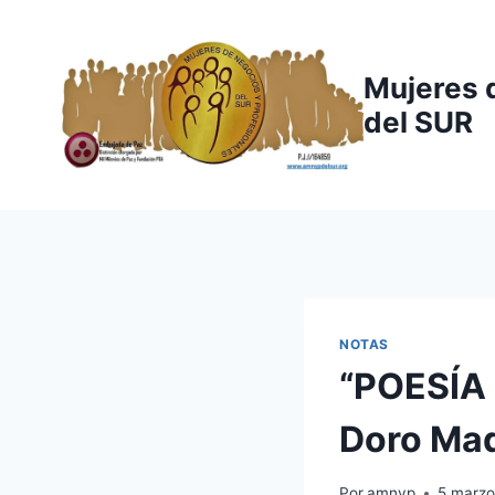
Saltar
al
contenido
Mujeres 
del SUR
NOTAS
“POESÍA
Doro Ma
Por
amnyp
5 marzo