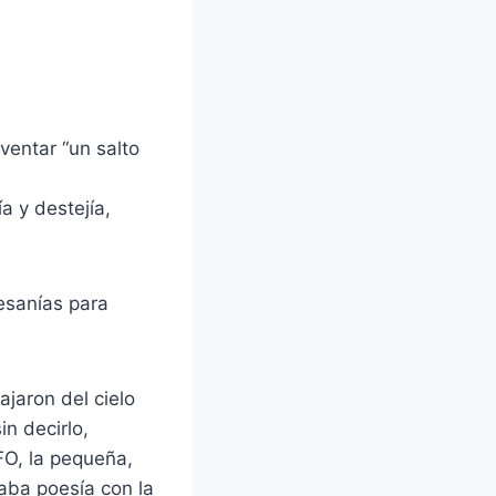
entar “un salto
ía y destejía,
esanías para
jaron del cielo
in decirlo,
FO, la pequeña,
taba poesía con la