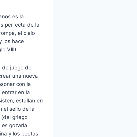
anos es la
ás perfecta de la
rompe, el cielo
y los hace
o VIII).
e de juego de
crear una nueva
esonar con la
 entrar en la
sten, estallan en
el sello de la
 (del griego
l es gozarla.
ina y los poetas