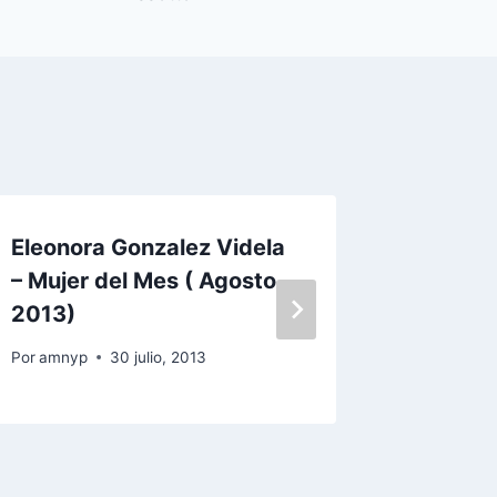
Eleonora Gonzalez Videla
Cómo lo
– Mujer del Mes ( Agosto
inspira
2013)
Sinek
Por
amnyp
30 julio, 2013
Por
amnyp