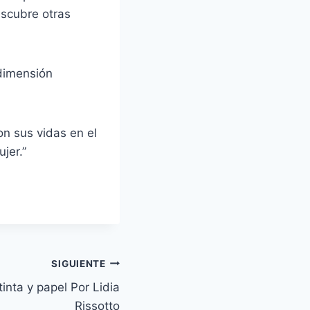
escubre otras
 dimensión
on sus vidas en el
jer.”
SIGUIENTE
nta y papel Por Lidia
Rissotto