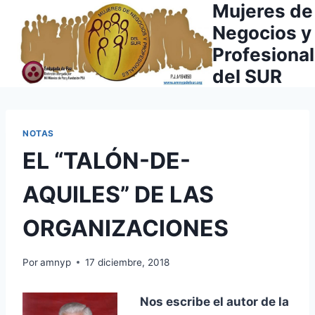
Mujeres de
Saltar
al
Negocios y
contenido
Profesiona
del SUR
NOTAS
EL “TALÓN-DE-
AQUILES” DE LAS
ORGANIZACIONES
Por
amnyp
17 diciembre, 2018
Nos escribe el autor de la