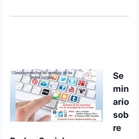
Se
min
ario
sob
re