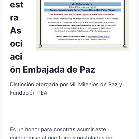
est
ra
As
oci
aci
ón Embajada de Paz
Distinción otorgada por Mil Milenios de Paz y
Fundación PEA
Es un honor para nosotras asumir este
compromiso al que fuimos postuladas por