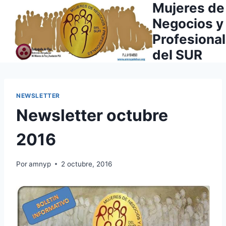
Mujeres de
Saltar
al
Negocios y
contenido
Profesiona
del SUR
NEWSLETTER
Newsletter octubre
2016
Por
amnyp
2 octubre, 2016