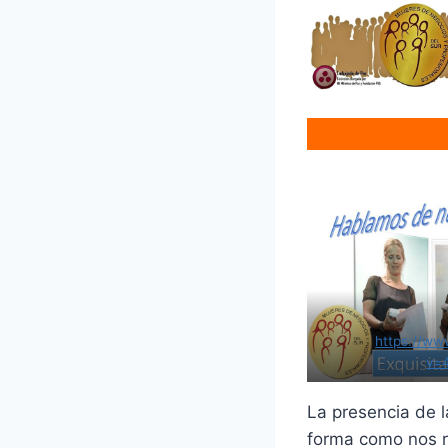
https://w
v=
La presencia de l
forma como nos r