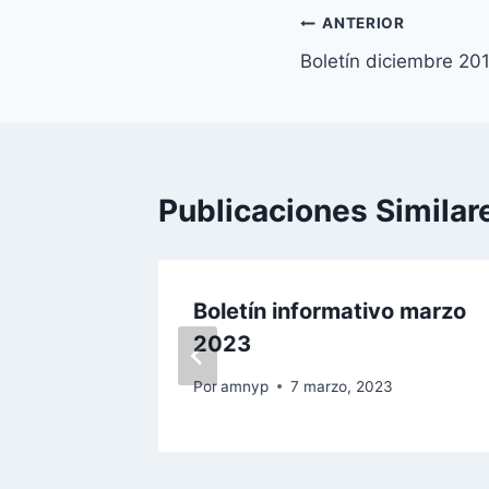
Navegación
ANTERIOR
Boletín diciembre 20
de
entradas
Publicaciones Similar
bre
Boletín informativo marzo
2023
 2016
Por
amnyp
7 marzo, 2023