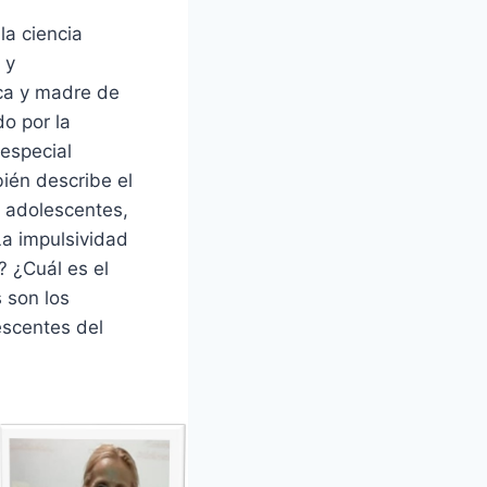
la ciencia
 y
ica y madre de
do por la
especial
ién describe el
s adolescentes,
La impulsividad
? ¿Cuál es el
 son los
escentes del