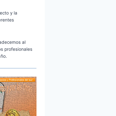
ecto y la
erentes
radecemos al
os profesionales
año.