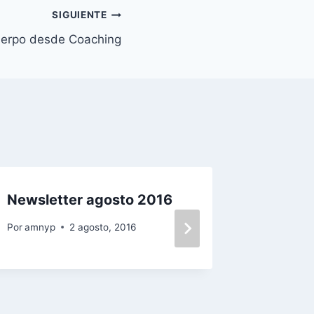
SIGUIENTE
uerpo desde Coaching
Newsletter agosto 2016
Newslet
Por
amnyp
2 agosto, 2016
Por
amnyp