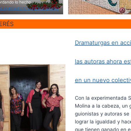
rdando lo hecho
ube.com/watch?v=YzGt50GXeB0
ERÉS
Dramaturgas en acc
las autoras ahora es
en un nuevo colecti
Con la experimentada 
Molina a la cabeza, un 
guionistas y autoras se
lograr la igualdad y hace
que tienen ganado en e