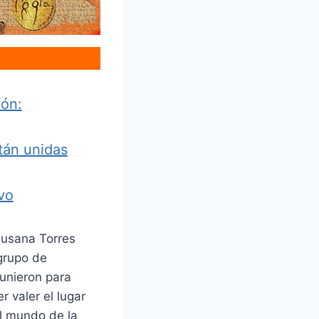
ión:
tán unidas
vo
Susana Torres
grupo de
 unieron para
r valer el lugar
l mundo de la