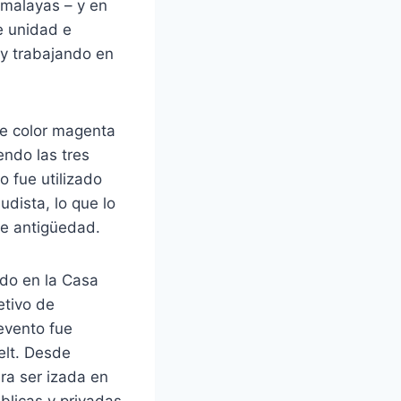
imalayas – y en
e unidad e
 y trabajando en
de color magenta
endo las tres
o fue utilizado
udista, lo que lo
de antigüedad.
do en la Casa
etivo de
 evento fue
elt. Desde
ra ser izada en