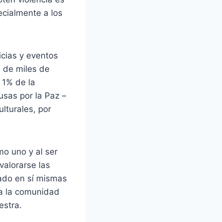
cialmente a los
icias y eventos
s de miles de
 1% de la
usas por la Paz –
lturales, por
mo uno y al ser
valorarse las
rado en sí mismas
 a la comunidad
estra.