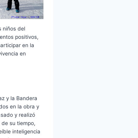
s niños del
ntos positivos,
rticipar en la
vivencia en
az y la Bandera
dos en la obra y
asado y realizó
 de su tiempo,
íble inteligencia