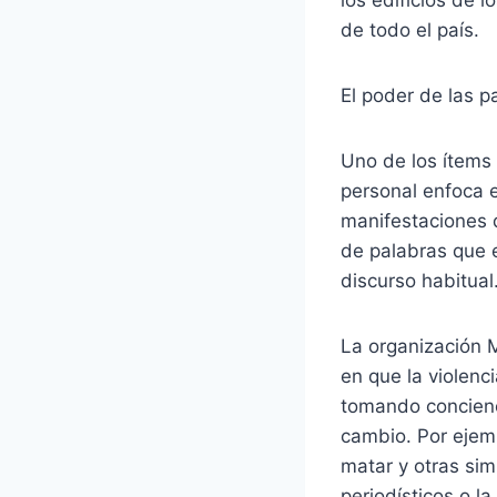
los edificios de 
de todo el país.
El poder de las p
Uno de los ítems 
personal enfoca 
manifestaciones d
de palabras que e
discurso habitual
La organización M
en que la violenc
tomando concienc
cambio. Por ejemp
matar y otras sim
periodísticos o l