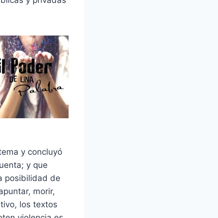
úblicas y privadas
 tema y concluyó
uenta; y que
 posibilidad de
puntar, morir,
ivo, los textos
oten violencia es