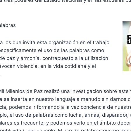
los tres poderes del Estado Nacional y en las escuelas p
alabras
a los que invita esta organización en el trabajo
específicamente el uso de las palabras como
e paz y armonía, contrapuesto a la utilización
vocan violencia, en la vida cotidiana y el
.
il Milenios de Paz realizó una investigación sobre este
ia se inserta en nuestro lenguaje a menudo sin darnos c
ia, podemos ir formando a la vez conciencia de nuestra
lo, el uso de palabras como lucha, armas, disparador, a
ilares es frecuente, y podemos verlo en el ámbito deport
a publicidad, por ejemplo. El uso de palabras que no den