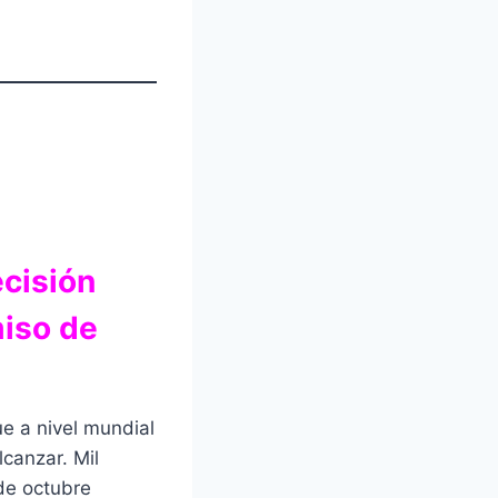
ecisión
iso de
e a nivel mundial
canzar. Mil
 de octubre