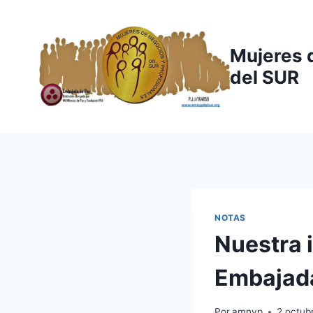
Saltar
al
contenido
Mujeres 
del SUR
NOTAS
Nuestra i
Embajad
Por
amnyp
2 octub