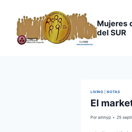
Saltar
al
contenido
Mujeres 
del SUR
LIVING
|
NOTAS
El marke
Por
amnyp
25 sept