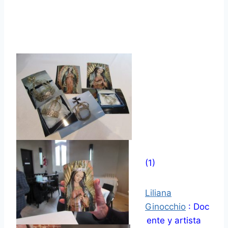
(1)
Liliana
Ginocchio
:
Doc
ente y artista