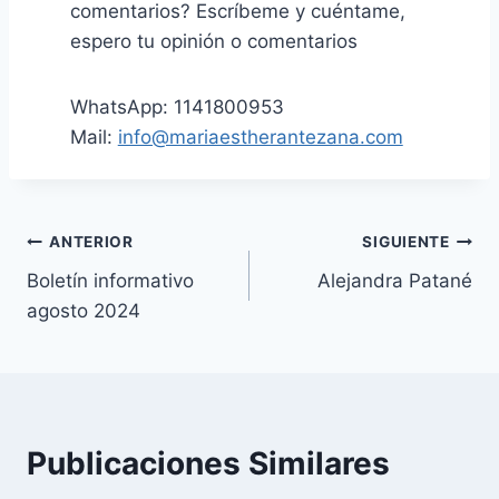
comentarios? Escríbeme y cuéntame,
espero tu opinión o comentarios
WhatsApp: 1141800953
Mail:
info@mariaestherantezana.com
Navegación
ANTERIOR
SIGUIENTE
Boletín informativo
Alejandra Patané
de
agosto 2024
entradas
Publicaciones Similares