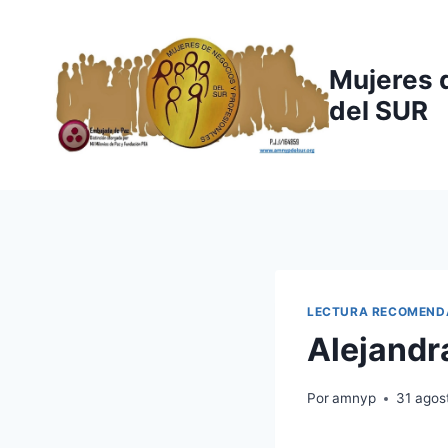
Saltar
al
contenido
Mujeres 
del SUR
LECTURA RECOMEND
Alejandr
Por
amnyp
31 agos