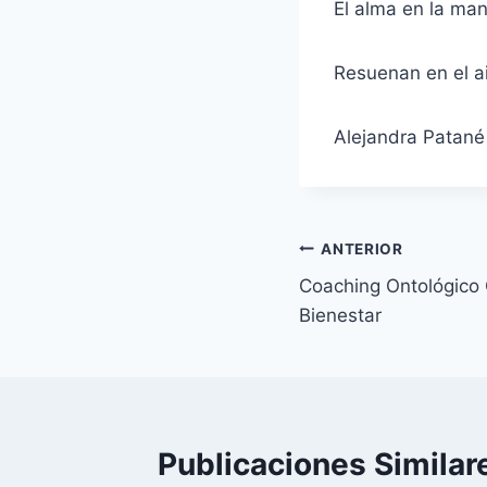
El alma en la man
Resuenan en el a
Alejandra Patané
Navegación
ANTERIOR
Coaching Ontológico 
de
Bienestar
entradas
Publicaciones Similar