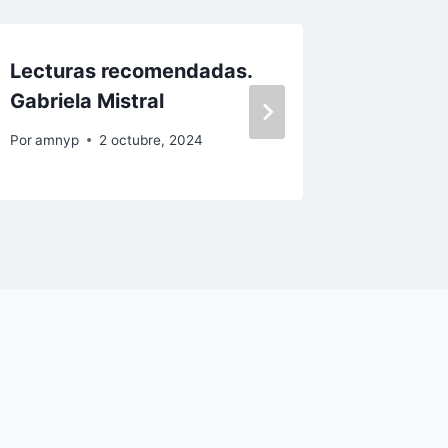
Lecturas recomendadas.
Para l
Gabriela Mistral
Por
amnyp
Por
amnyp
2 octubre, 2024