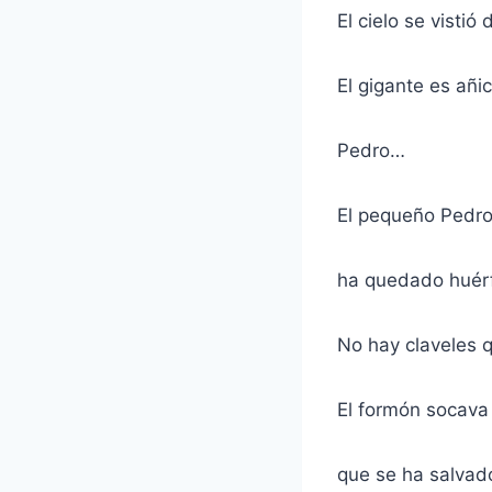
El cielo se vistió 
El gigante es añi
Pedro…
El pequeño Pedr
ha quedado huérf
No hay claveles q
El formón socava 
que se ha salvad