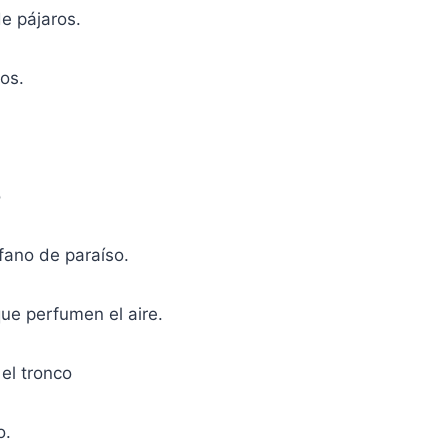
de pájaros.
cos.
o
ano de paraíso.
ue perfumen el aire.
el tronco
o.