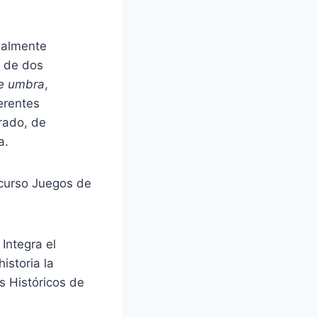
ualmente
a de dos
e umbra
,
erentes
rado, de
a.
ncurso Juegos de
Integra el
istoria la
s Históricos de