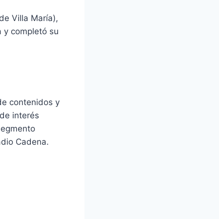
e Villa María),
a y completó su
 de contenidos y
de interés
 segmento
adio Cadena.