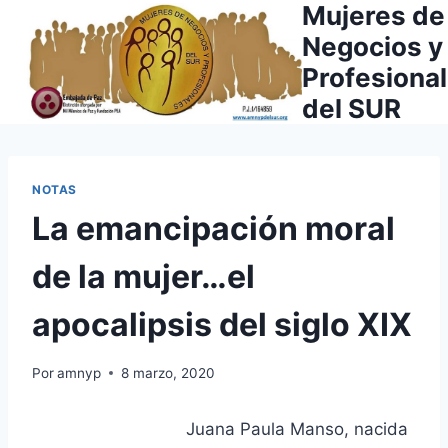
Mujeres de
Saltar
al
Negocios y
contenido
Profesiona
del SUR
NOTAS
La emancipación moral
de la mujer…el
apocalipsis del siglo XIX
Por
amnyp
8 marzo, 2020
Juana Paula Manso, nacida