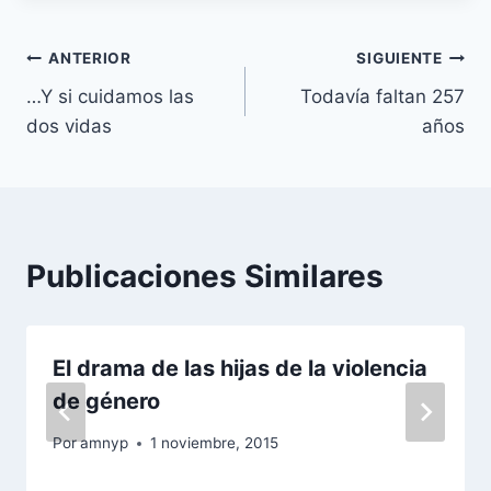
Navegación
ANTERIOR
SIGUIENTE
…Y si cuidamos las
Todavía faltan 257
de
dos vidas
años
entradas
Publicaciones Similares
El drama de las hijas de la violencia
de género
Por
amnyp
1 noviembre, 2015