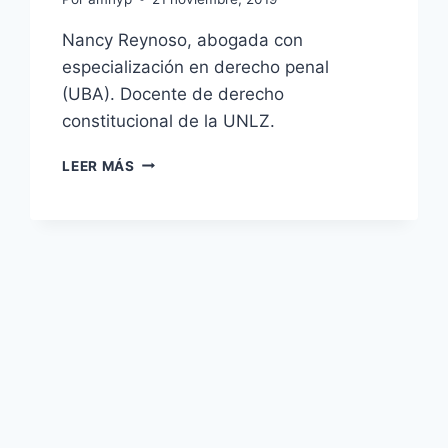
Nancy Reynoso, abogada con
especialización en derecho penal
(UBA). Docente de derecho
constitucional de la UNLZ.
PROYECTOS
LEER MÁS
DE
REFORMA
AL
CÓDIGO
PENAL
SOBRE
DELITOS
CONTRA
LA
INTEGRIDAD
SEXUAL