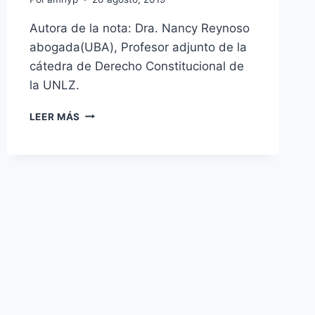
Autora de la nota: Dra. Nancy Reynoso
abogada(UBA), Profesor adjunto de la
cátedra de Derecho Constitucional de
la UNLZ.
PRIMERA
LEER MÁS
BEBA
QUE
RECIBE
EL
ESTADO
DE
ADOPTABILIDAD
ANTES
DE
NACER.