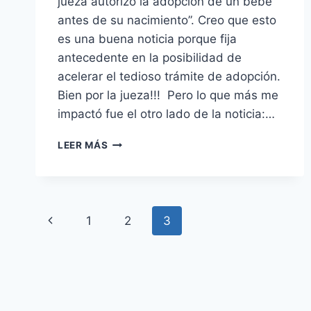
jueza autorizó la adopción de un bebé
antes de su nacimiento”. Creo que esto
es una buena noticia porque fija
antecedente en la posibilidad de
acelerar el tedioso trámite de adopción.
Bien por la jueza!!! Pero lo que más me
impactó fue el otro lado de la noticia:…
FALLO
LEER MÁS
INÉDITO
Navegación
Página
1
2
3
de
anterior
página