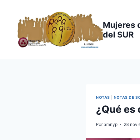
Saltar
al
contenido
Mujeres 
del SUR
NOTAS
|
NOTAS DE S
¿Qué es 
Por
amnyp
28 novi