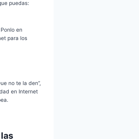
 que puedas:
 Ponlo en
et para los
.
e no te la den”,
dad en Internet
pea.
 las