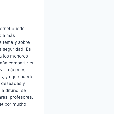
ternet puede
ro a más
e tema y sobre
a seguridad. Es
 a los menores
raña compartir en
óvil imágenes
s, ya que puede
o deseadas y
 a difundirse
ares, profesores,
rnet por mucho