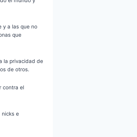
todo el mundo y
 y a las que no
sonas que
a la privacidad de
los de otros.
 contra el
 nicks e