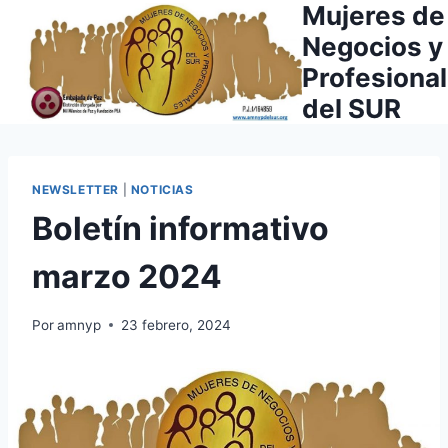
Mujeres de
Saltar
al
Negocios y
contenido
Profesiona
del SUR
NEWSLETTER
|
NOTICIAS
Boletín informativo
marzo 2024
Por
amnyp
23 febrero, 2024