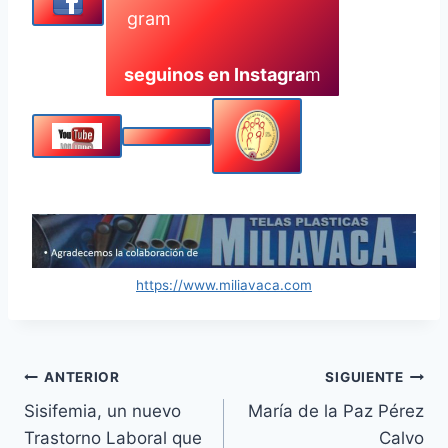
seguinos en Instagra
m
https://www.miliavaca.com
Navegación
ANTERIOR
SIGUIENTE
Sisifemia, un nuevo
María de la Paz Pérez
de
Trastorno Laboral que
Calvo