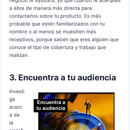
negocio te ayudará, ya que cuando te acerques
a ellos de manera más directa para
contactarlos sobre tu producto. Es más
probable que estén familiarizados con tu
nombre o al menos se muestren más
receptivos, porque saben que eres alguien que
conoce el tipo de cobertura y trabajo que
realizan.
3. Encuentra a tu audiencia
Investi
ga
acerc
a de
la