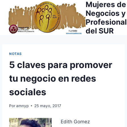
Mujeres de
Saltar
al
Negocios y
contenido
Profesiona
del SUR
NOTAS
5 claves para promover
tu negocio en redes
sociales
Por
amnyp
25 mayo, 2017
Edith Gomez