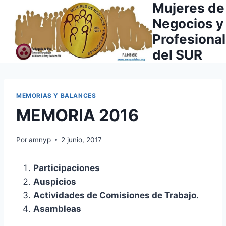
Mujeres de
Saltar
al
Negocios y
contenido
Profesiona
del SUR
MEMORIAS Y BALANCES
MEMORIA 2016
Por
amnyp
2 junio, 2017
Participaciones
Auspicios
Actividades de Comisiones de Trabajo.
Asambleas