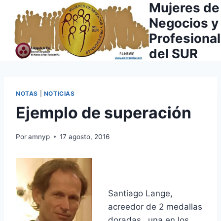
Mujeres de
Saltar
al
Negocios y
contenido
Profesiona
del SUR
NOTAS
|
NOTICIAS
Ejemplo de superación
Por
amnyp
17 agosto, 2016
Santiago Lange,
acreedor de 2 medallas
doradas…una en los