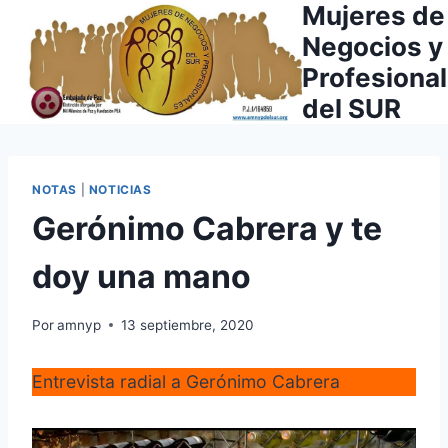
Mujeres de
Saltar
al
Negocios y
contenido
Profesiona
del SUR
NOTAS
|
NOTICIAS
Gerónimo Cabrera y te
doy una mano
Por
amnyp
13 septiembre, 2020
Entrevista radial a Gerónimo Cabrera