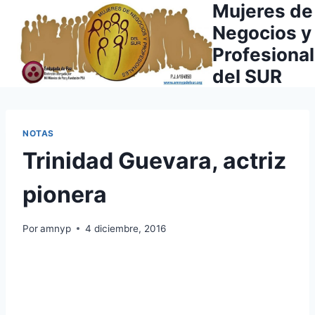
Mujeres de
Saltar
al
Negocios y
contenido
Profesiona
del SUR
NOTAS
Trinidad Guevara, actriz
pionera
Por
amnyp
4 diciembre, 2016