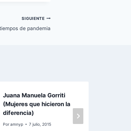
SIGUIENTE
 tiempos de pandemia
Juana Manuela Gorriti
Yoga y 
(Mujeres que hicieron la
y equili
diferencia)
más ef
cáncer
Por
amnyp
7 julio, 2015