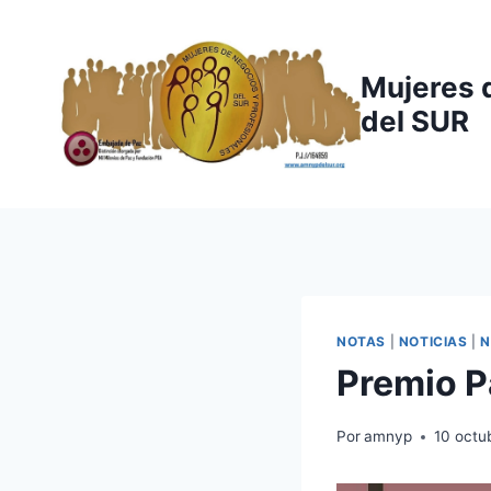
Saltar
al
contenido
Mujeres 
del SUR
NOTAS
|
NOTICIAS
|
N
Premio P
Por
amnyp
10 octu