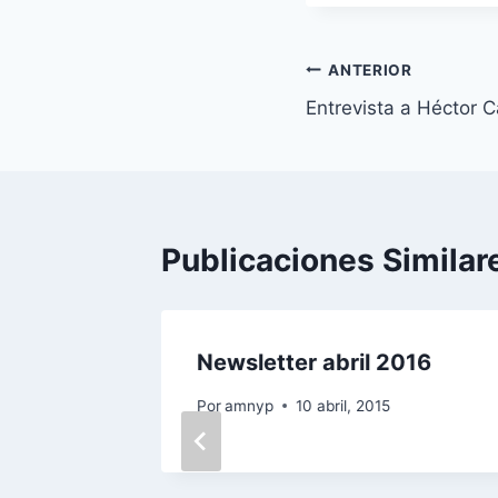
Navegación
ANTERIOR
Entrevista a Héctor C
de
entradas
Publicaciones Similar
edro
Newsletter abril 2016
Por
amnyp
10 abril, 2015
0