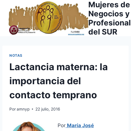
Mujeres de
Saltar
al
Negocios y
contenido
Profesiona
del SUR
NOTAS
Lactancia materna: la
importancia del
contacto temprano
Por
amnyp
22 julio, 2016
Por
María José