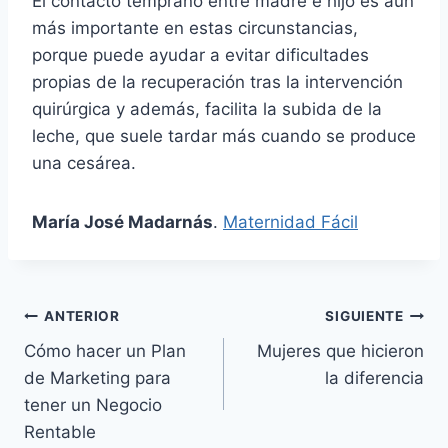
El contacto temprano entre madre e hijo es aún
más importante en estas circunstancias,
porque puede ayudar a evitar dificultades
propias de la recuperación tras la intervención
quirúrgica y además, facilita la subida de la
leche, que suele tardar más cuando se produce
una cesárea.
María José Madarnás
.
Maternidad Fácil
Navegación
ANTERIOR
SIGUIENTE
Cómo hacer un Plan
Mujeres que hicieron
de
de Marketing para
la diferencia
entradas
tener un Negocio
Rentable