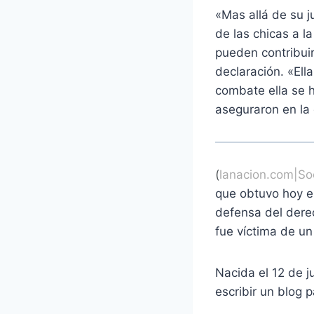
«Mas allá de su j
de las chicas a l
pueden contribuir
declaración. «Ell
combate ella se h
aseguraron en la 
(
lanacion.com
|
So
que obtuvo hoy el
defensa del dere
fue víctima de un
Nacida el 12 de j
escribir un blog 