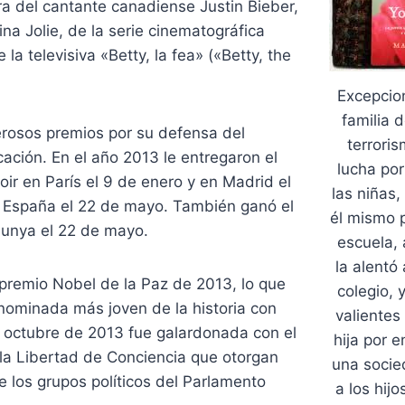
a del cantante canadiense Justin Bieber,
ina Jolie, de la serie cinematográfica
la televisiva «Betty, la fea» («Betty, the
Excepcion
familia 
rosos premios por su defensa del
terroris
ación. En el año 2013 le entregaron el
lucha por
r en París el 9 de enero y en Madrid el
las niñas
 España el 22 de mayo. También ganó el
él mismo p
unya el 22 de mayo.
escuela, 
la alentó 
 premio Nobel de la Paz de 2013, lo que
colegio, 
a nominada más joven de la historia con
valientes
n octubre de 2013 fue galardonada con el
hija por 
 la Libertad de Conciencia que otorgan
una socied
e los grupos políticos del Parlamento
a los hij