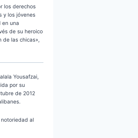
or los derechos
s y los jóvenes
l en una
avés de su heroico
 de las chicas»,
alala Yousafzai,
ida por su
ctubre de 2012
alibanes.
 notoriedad al