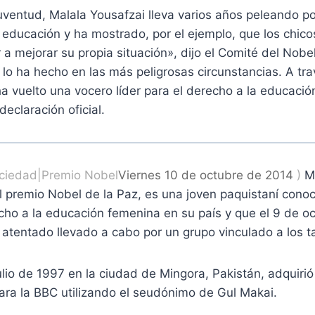
uventud, Malala Yousafzai lleva varios años peleando p
a educación y ha mostrado, por el ejemplo, que los chico
 a mejorar su propia situación», dijo el Comité del Nobe
a lo ha hecho en las más peligrosas circunstancias. A tr
a vuelto una vocero líder para el derecho a la educación
declaración oficial.
ciedad
|
Premio Nobel
Viernes 10 de octubre de 2014
)
M
 premio Nobel de la Paz, es una joven paquistaní conoc
cho a la educación femenina en su país y que el 9 de o
 atentado llevado a cabo por un grupo vinculado a los t
ulio de 1997 en la ciudad de Mingora, Pakistán, adquirió
para la BBC utilizando el seudónimo de Gul Makai.