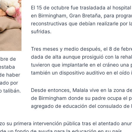
El 15 de octubre fue trasladada al hospita
en Birmingham, Gran Bretaña, para program
reconstructivas que debían realizarle por l
sufridas.
Tres meses y medio después, el 8 de febr
dada de alta aunque prosiguió con la rehab
ubre de
tuvieron que implantarle en el cráneo una p
estaba
también un dispositivo auditivo en el oído 
de haber
tado por
Desde entonces, Malala vive en la zona d
 talibán.
de Birmingham donde su padre ocupa el p
agregado de educación del consulado de 
izo su primera intervención pública tras el atentado an
 de un fondo de ayuda para la educación en su país.