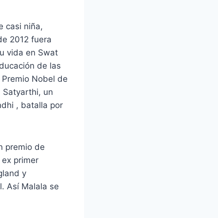
 casi niña,
de 2012 fuera
su vida en Swat
ducación de las
el Premio Nobel de
 Satyarthi, un
dhi , batalla por
n premio de
 ex primer
gland y
. Así Malala se