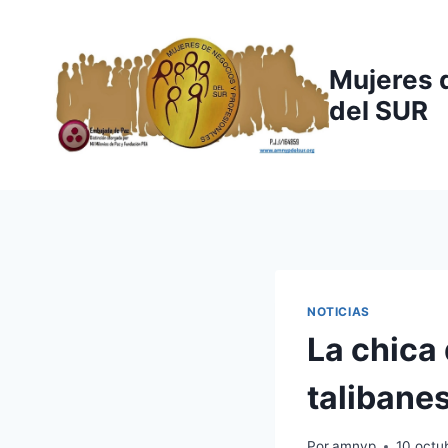
Saltar
al
contenido
Mujeres 
del SUR
NOTICIAS
La chica 
talibane
Por
amnyp
10 octu