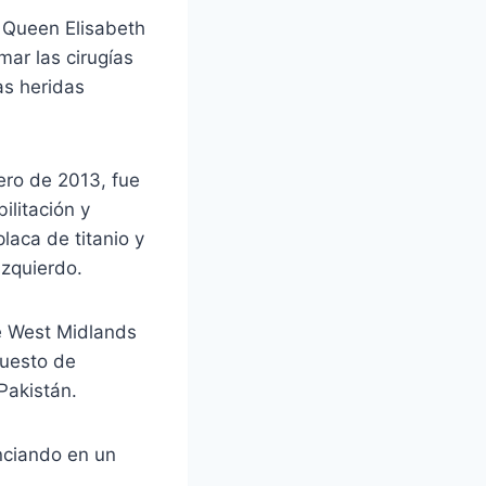
l Queen Elisabeth
ar las cirugías
as heridas
ero de 2013, fue
ilitación y
laca de titanio y
izquierdo.
e West Midlands
uesto de
Pakistán.
unciando en un