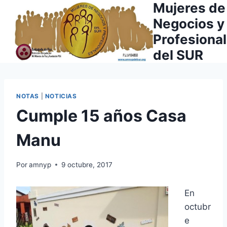
Mujeres de
Saltar
al
Negocios y
contenido
Profesiona
del SUR
NOTAS
|
NOTICIAS
Cumple 15 años Casa
Manu
Por
amnyp
9 octubre, 2017
En
octubr
e