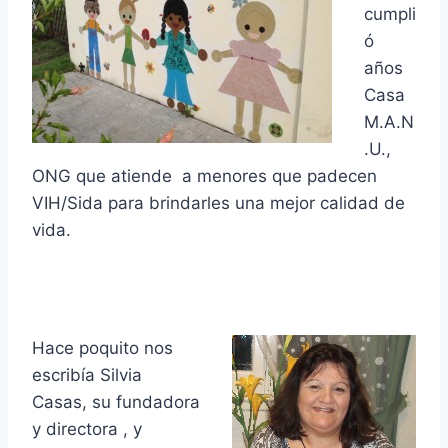
cumpli
ó
años
Casa
M.A.N
.U.,
ONG que atiende a menores que padecen
VIH/Sida para brindarles una mejor calidad de
vida.
Hace poquito nos
escribía Silvia
Casas, su fundadora
y directora , y