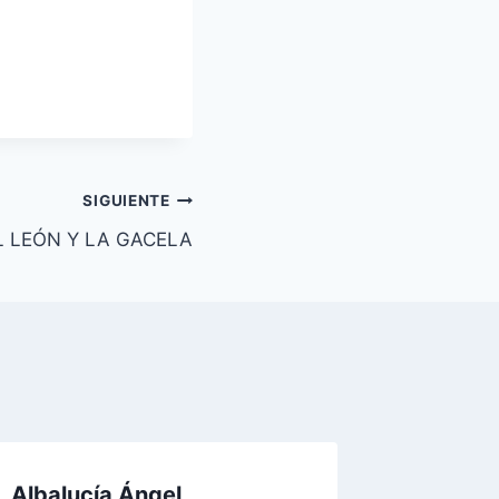
SIGUIENTE
L LEÓN Y LA GACELA
Albalucía Ángel
MES DE