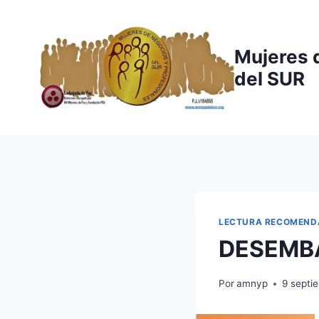
Saltar
al
contenido
Mujeres 
del SUR
LECTURA RECOMEND
DESEMB
Por
amnyp
9 septi