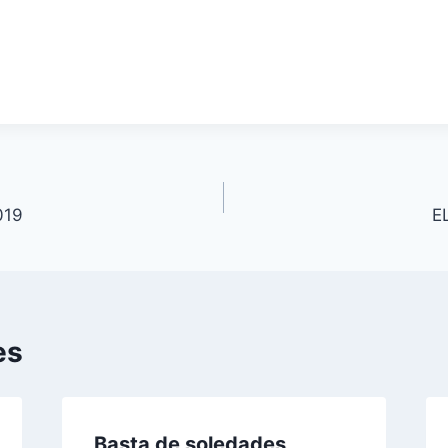
019
E
es
Basta de soledades