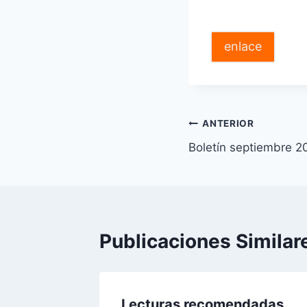
enlace
Navegación
ANTERIOR
Boletín septiembre 2
de
entradas
Publicaciones Similar
Lecturas recomendadas.