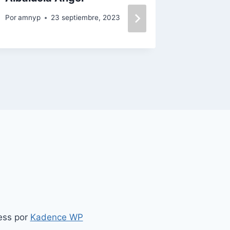
Por
amnyp
23 septiembre, 2023
Por
amnyp
ess por
Kadence WP