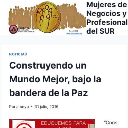
Mujeres de
Saltar
al
Negocios y
contenido
Profesiona
del SUR
NOTICIAS
Construyendo un
Mundo Mejor, bajo la
bandera de la Paz
Por
amnyp
31 julio, 2016
“Cons