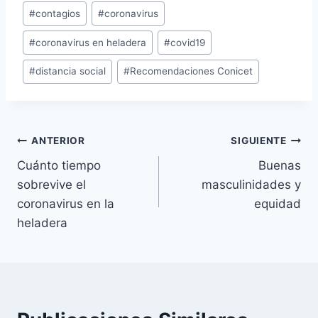
Etiquetas
#
contagios
#
coronavirus
de
#
coronavirus en heladera
#
covid19
la
entrada:
#
distancia social
#
Recomendaciones Conicet
Navegación
ANTERIOR
SIGUIENTE
Cuánto tiempo
Buenas
de
sobrevive el
masculinidades y
entradas
coronavirus en la
equidad
heladera