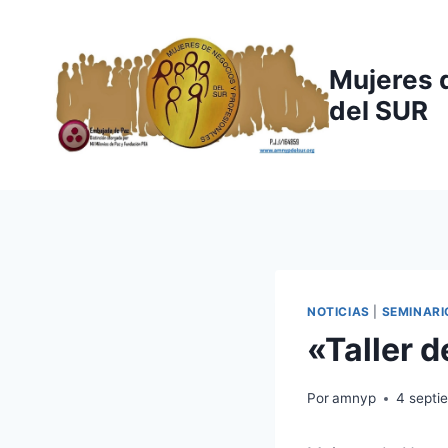
Saltar
al
contenido
Mujeres 
del SUR
NOTICIAS
|
SEMINARI
«Taller 
Por
amnyp
4 septi