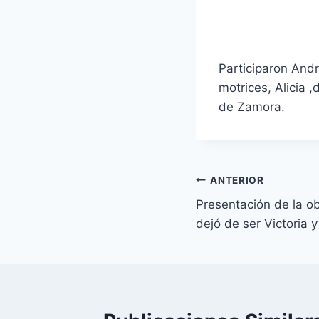
Participaron And
motrices, Alicia 
de Zamora.
Navegación
ANTERIOR
Presentación de la o
de
dejó de ser Victoria
entradas