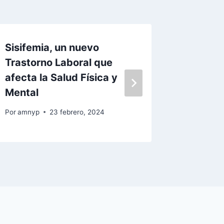
Sisifemia, un nuevo
Boletín
Trastorno Laboral que
octubr
afecta la Salud Física y
Por
amnyp
Mental
Por
amnyp
23 febrero, 2024