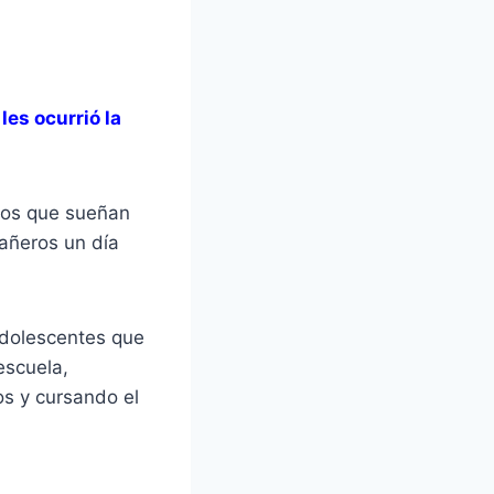
es ocurrió la
nos que sueñan
añeros un día
adolescentes que
escuela,
s y cursando el