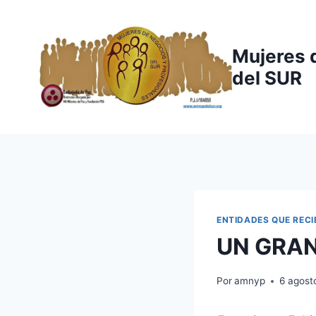
Saltar
al
contenido
Mujeres 
del SUR
ENTIDADES QUE REC
UN GRAN
Por
amnyp
6 agost