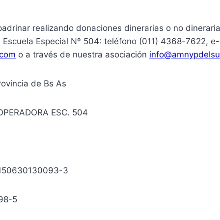
padrinar realizando donaciones dinerarias o no dinerari
 Escuela Especial Nº 504: teléfono (011) 4368-7622, e-
.com
o a través de nuestra asociación
info@amnypdelsur
rovincia de Bs As
OPERADORA ESC. 504
150630130093-3
98-5