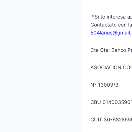
*Si te interesa a
Contactate con la
504lanus@gmail
Cta Cte: Banco P
ASOCIACION CO
N° 13009/3
CBU 014003590
CUIT 30-682865