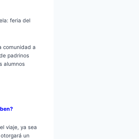
a: feria del
 la comunidad a
 de padrinos
os alumnos
iben?
l viaje, ya sea
 otorgará un