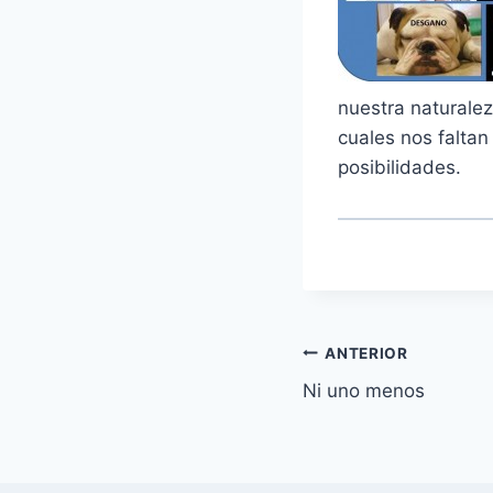
nuestra naturalez
cuales nos falta
posibilidades.
Navegación
ANTERIOR
Ni uno menos
de
entradas