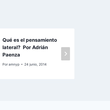
Qué es el pensamiento
GHOSTI
lateral? Por Adrián
EMPAT
Paenza
Por
amnyp
Por
amnyp
24 junio, 2014