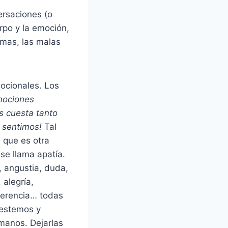
ersaciones (o
rpo y la emoción,
emas, las malas
ocionales. Los
mociones
s cuesta tanto
 sentimos!
Tal
 que es otra
se llama apatía.
, angustia, duda,
, alegría,
ferencia… todas
 estemos y
manos. Dejarlas