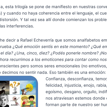
, esta trilogía se pone de manifiesto en nuestras conv
s) y cuando no haya coherencia entre el lenguaje, el cue
istorsión. Y tal vez sea allí donde comienzan los probl
las interferencias.
he decir a Rafael Echeverría que somos analfabetos em
 prueba
¿Qué emoción sentís en este momento? ¿Qué e
 el día? ¿Una, cinco, diez? ¿Podés ponerle nombre? ¡No
hora recurrimos a los emoticones para contar como nos
nscientes pero somos seres emocionales (no emotivos,
 decimos no sentir nada. Eso también es una emoción: 
Confianza, desconfianza, temor
felicidad, injusticia, enojo, rabia
egoísmo, desgano, orgullo, indi
nos atraviesan estemos donde
forman parte de nuestro ser hu