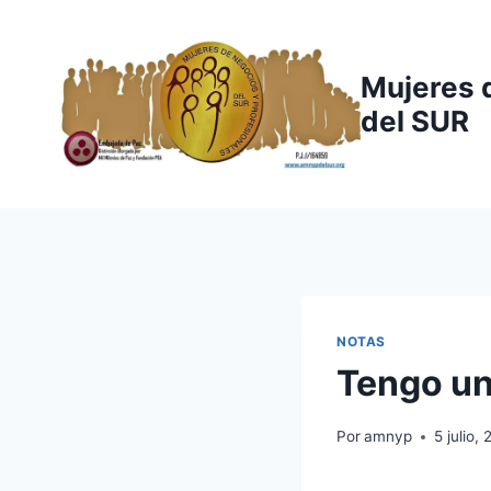
Saltar
al
contenido
Mujeres 
del SUR
NOTAS
Tengo u
Por
amnyp
5 julio,