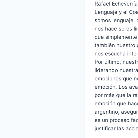
Rafael Echeverría
Lenguaje y el Coa
somos lenguaje, c
nos hace seres l
que simplemente 
también nuestro 
nos escucha inte
Por último, nues
liderando nuestra
emociones que no
emoción. Los ava
por más que la ra
emoción que hace
argentino, asegur
es un proceso fa
justificar las acc