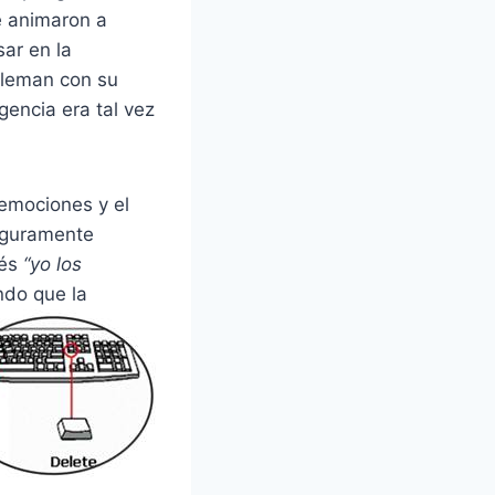
e animaron a
ar en la
oleman con su
igencia era tal vez
emociones y el
seguramente
vés
“yo los
ndo que la