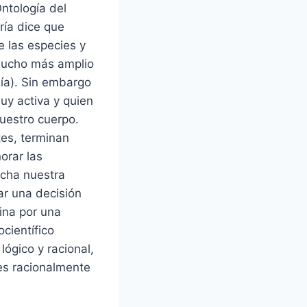
Ontología del
ría dice que
e las especies y
 mucho más amplio
ía). Sin embargo
uy activa y quien
uestro cuerpo.
es, terminan
orar las
ucha nuestra
r una decisión
mina por una
científico
ógico y racional,
es racionalmente