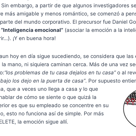
Sin embargo, a partir de que algunos investigadores s
e más amigable y menos romántico, se comenzó a pens
arte del mundo corporativo. El precursor fue Daniel G
o
“Inteligencia emocional”
(asociar la emoción a la intel
rir…). ¡Y en buena hora!
aun hoy en día sigue sucediendo, se considera que las 
e la mano, ni siquiera caminan cerca. Más de una vez 
o:
“los problemas de tu casa dejalos en tu casa”
o al re
bajo los dejo en la puerta de casa”
. Por supuesto entie
a, que a veces uno llega a casa y lo que
hablar de cómo se siente o que quizá la
perior es que su empleado se concentre en su
o, esto no funciona así de simple. Por más
LETE, la emoción sigue allí.