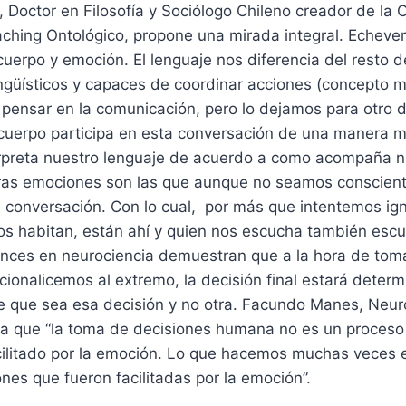
, Doctor en Filosofía y Sociólogo Chileno creador de la 
ching Ontológico, propone una mirada integral. Echever
uerpo y emoción. El lenguaje nos diferencia del resto d
ingüísticos y capaces de coordinar acciones (concepto
pensar en la comunicación, pero lo dejamos para otro d
cuerpo participa en esta conversación de una manera m
rpreta nuestro lenguaje de acuerdo a como acompaña n
tras emociones son las que aunque no seamos conscient
 conversación. Con lo cual, por más que intentemos ign
s habitan, están ahí y quien nos escucha también esc
nces en neurociencia demuestran que a la hora de toma
cionalicemos al extremo, la decisión final estará deter
 que sea esa decisión y no otra. Facundo Manes, Neuro
a que “la toma de decisiones humana no es un proceso l
cilitado por la emoción. Lo que hacemos muchas veces 
iones que fueron facilitadas por la emoción”.