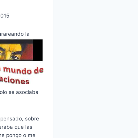
2015
rareando la
olo se asociaba
mpensado, sobre
eraba que las
 me pongo o me